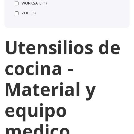
WORKSAFE
(1)
ZOLL
(5)
Utensilios de
cocina -
Material y
equipo
medico