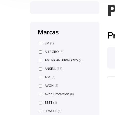
Marcas
P
3M
(1)
ALLEGRO
(8)
AMERICAN AIRWORKS
(2)
ANSELL
(38)
ASC
(1)
AVON
(2)
Avon Protection
(8)
BEST
(1)
BRACOL
(1)