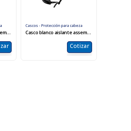
za
Cascos - Protección para cabeza
Casco blanco aislante assembler, ratchet y barbiquejo
Casco blanco aislante assembler, ratchet y barbiquejo
izar
Cotizar