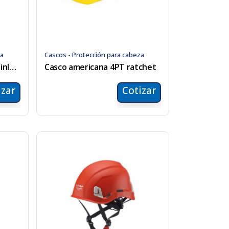
za
Cascos - Protección para cabeza
Casco amarillo 6 puntos pinlock
Casco americana 4PT ratchet
izar
Cotizar