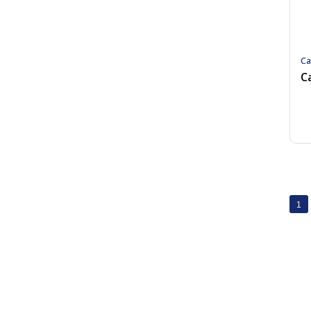
Ca
C
1