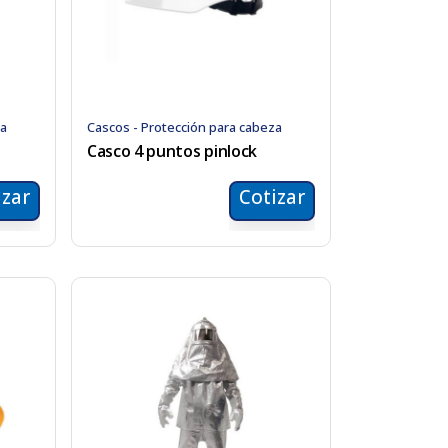
za
Cascos - Protección para cabeza
Casco 4 puntos pinlock
izar
Cotizar