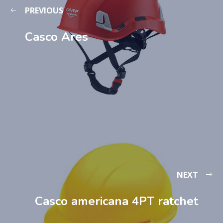
PREVIOUS
Casco Ares
NEXT
Casco americana 4PT ratchet