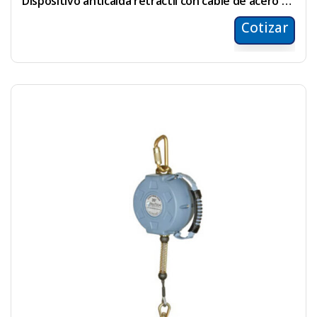
Dispositivo anticaída retráctil con cable de acero de 32mts
Cotizar