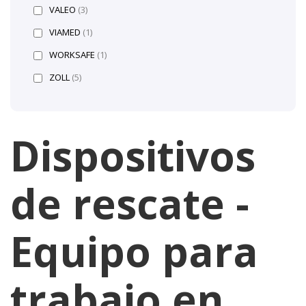
VALEO
(3)
VIAMED
(1)
WORKSAFE
(1)
ZOLL
(5)
Dispositivos
de rescate -
Equipo para
trabajo en