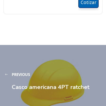
Cotizar
PREVIOUS
Casco americana 4PT ratchet