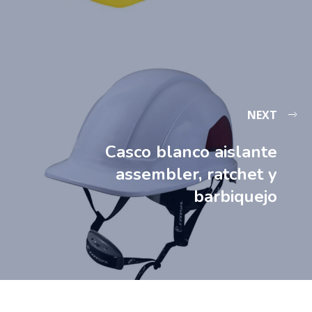
NEXT
Casco blanco aislante
assembler, ratchet y
barbiquejo