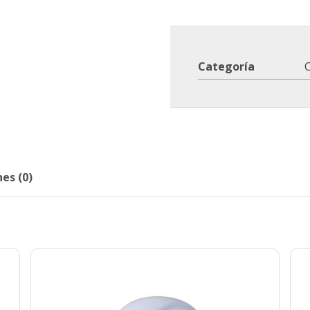
Categoría
C
es (0)