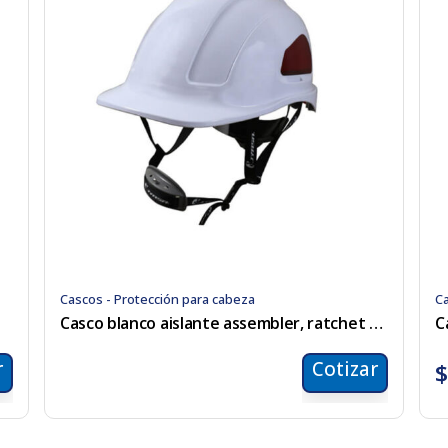
Cascos - Protección para cabeza
Ca
Casco blanco aislante assembler, ratchet y barbiquejo
C
r
Cotizar
$