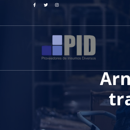
Arn
tr