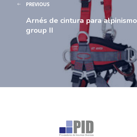
PREVIOUS
Arnés de cintura para alpinismo
group II