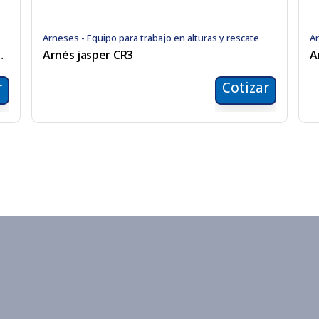
Arneses - Equipo para trabajo en alturas y rescate
Ar
puntos de anclaje
Arnés jasper CR3
A
r
Cotizar