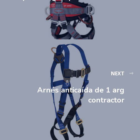
NEXT
Arnés anticaída de 1 arg
contractor