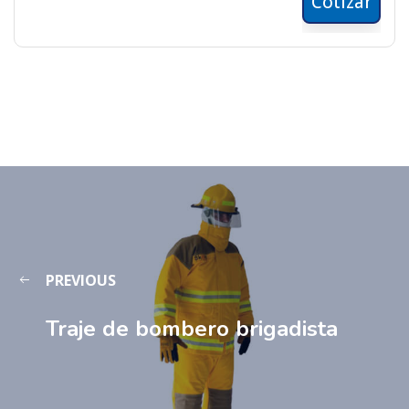
Cotizar
PREVIOUS
Traje de bombero brigadista