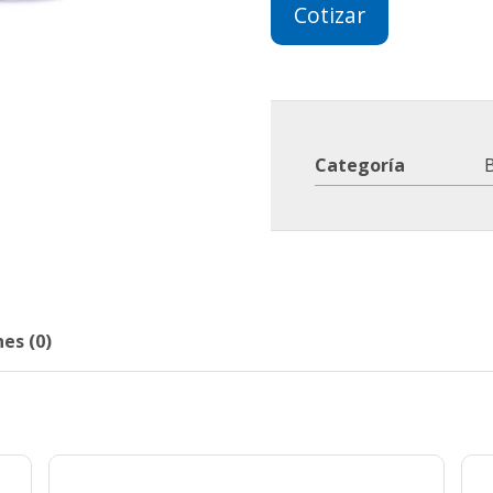
Cotizar
Categoría
B
es (0)