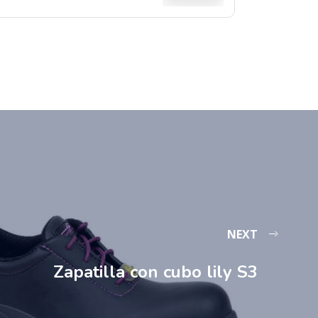
NEXT
Zapatilla con cubo lily S3