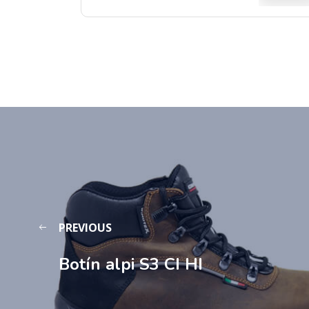
PREVIOUS
Botín alpi S3 CI HI