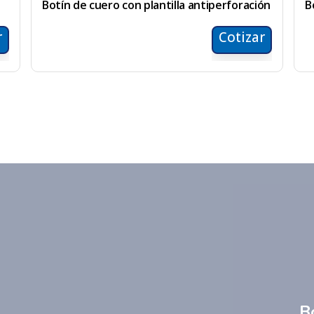
Botín de cuero con plantilla antiperforación
B
r
Cotizar
B