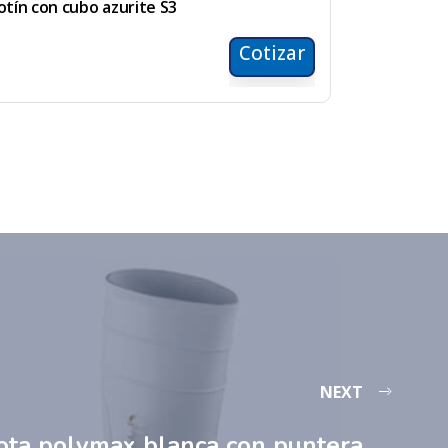
otín con cubo azurite S3
Cotizar
NEXT
ota polymax blanca con puntera