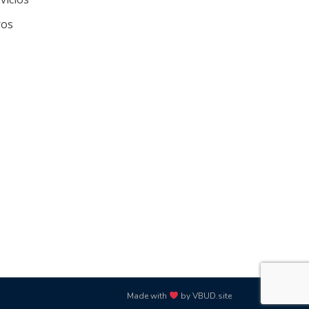
ros
Made with
by VBUD.site