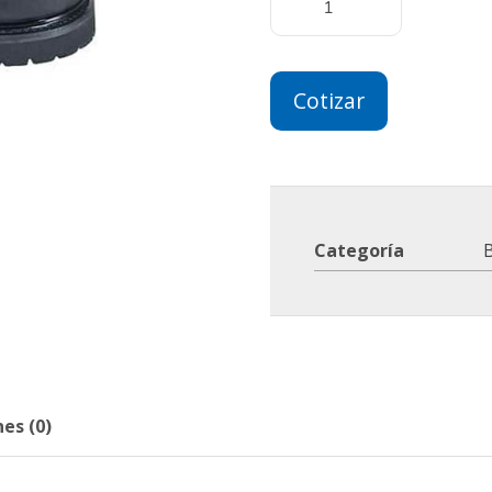
Cotizar
Categoría
B
es (0)