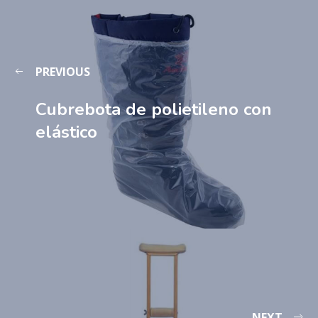
PREVIOUS
Cubrebota de polietileno con
elástico
NEXT