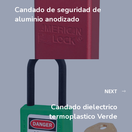
Candado de seguridad de
aluminio anodizado
NEXT
Candado dielectrico
termoplastico Verde