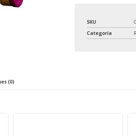
SKU
Categoría
R
es (0)