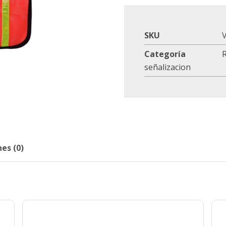
SKU
Categoría
R
señalizacion
es (0)