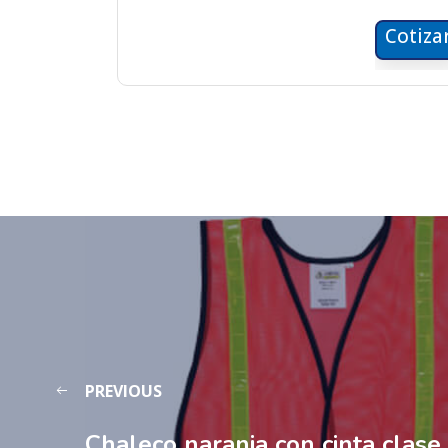
Cotiza
PREVIOUS
Chaleco naranja con cinta clase 