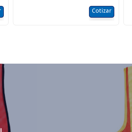
r
Cotizar
I