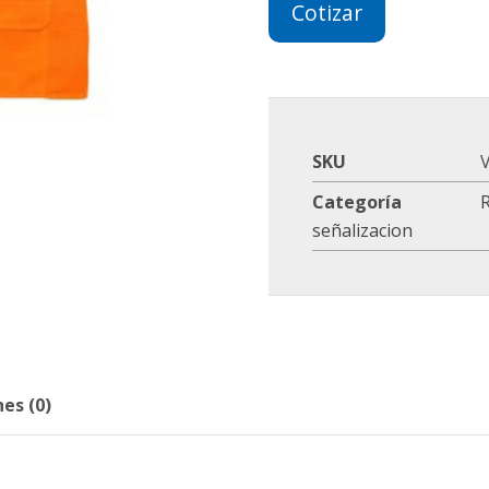
Cotizar
SKU
Categoría
R
señalizacion
es (0)