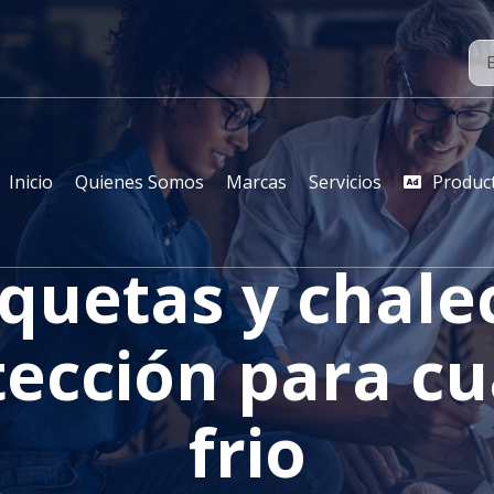
Inicio
Quienes Somos
Marcas
Servicios
Produc
quetas y chalec
tección para cu
frio