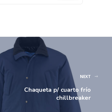
NEXT
Chaqueta p/ cuarto frío
chillbreaker