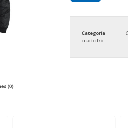
Categoría
C
cuarto frio
es (0)