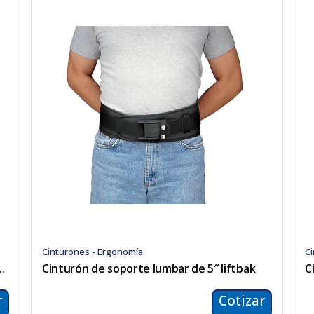
Cinturones - Ergonomía
C
lumbar de 4″ con velcro
Cinturón de soporte lumbar de 5″ liftbak
C
r
Cotizar