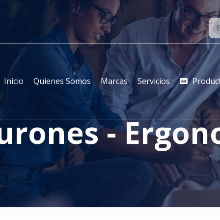
Inicio
Quienes Somos
Marcas
Servicios
Produc
urones - Ergo