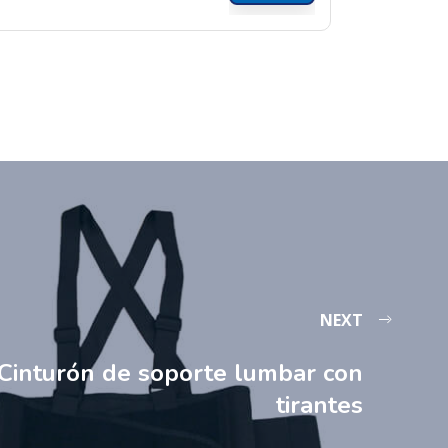
NEXT
Cinturón de soporte lumbar con
tirantes