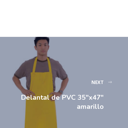
NEXT
Delantal de PVC 35″x47″
amarillo