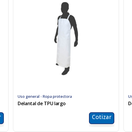
Uso general - Ropa protectora
Us
Delantal de TPU largo
D
r
Cotizar