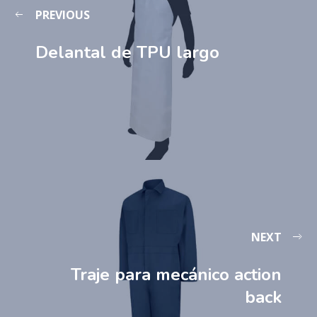
PREVIOUS
Delantal de TPU largo
NEXT
Traje para mecánico action
back