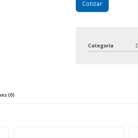
Cotizar
Categoría
D
es (0)