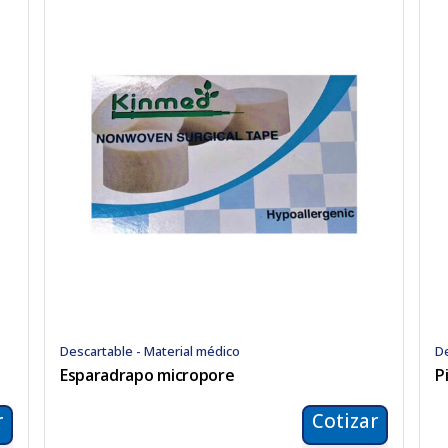
Descartable - Material médico
De
Esparadrapo micropore
P
r
Cotizar