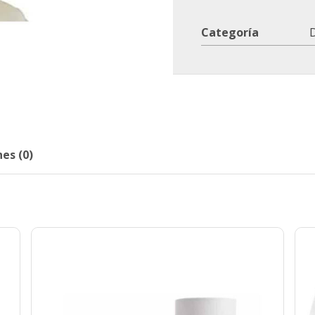
Categoría
D
es (0)