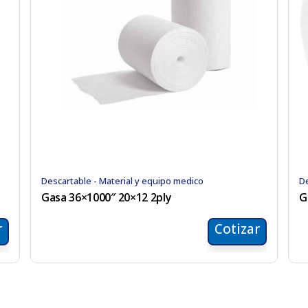
Descartable - Material y equipo medico
De
Gasa 36×1000″ 20×12 2ply
G
r
Cotizar