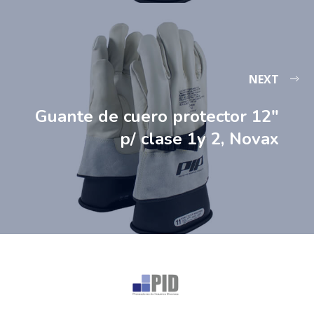
NEXT
Guante de cuero protector 12″
p/ clase 1y 2, Novax