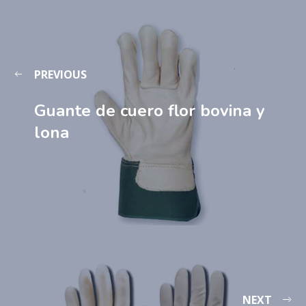
PREVIOUS
Guante de cuero flor bovina y
lona
NEXT