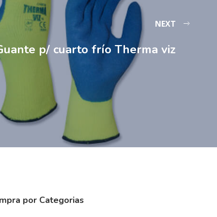
NEXT
Guante p/ cuarto frío Therma viz
mpra por Categorias