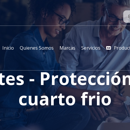
Inicio
Quienes Somos
Marcas
Servicios
Produc
es - Protecció
cuarto frio