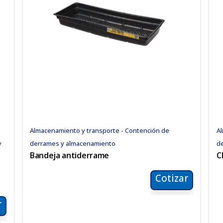
Almacenamiento y transporte - Contención de
Al
y
derrames y almacenamiento
d
Bandeja antiderrame
C
Cotizar
r