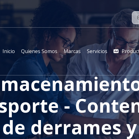
Inicio
Quienes Somos
Marcas
Servicios
Produc
lmacenamiento
sporte - Conte
de derrames y