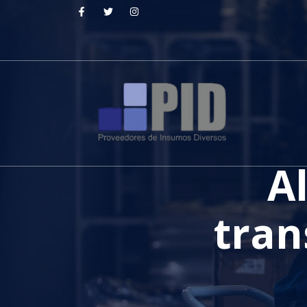
A
tran