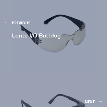
PREVIOUS
Lente I/O Bulldog
NEXT