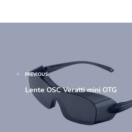
PREVIOUS
Lente OSC Veratti mini OTG