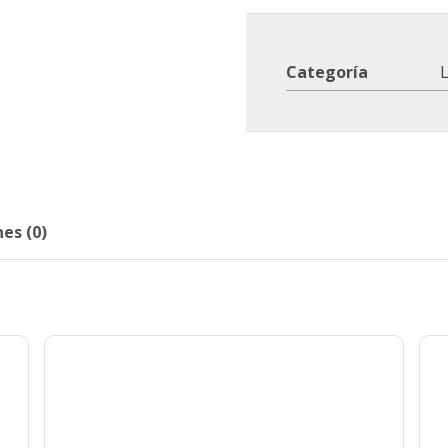
Categoría
L
es (0)