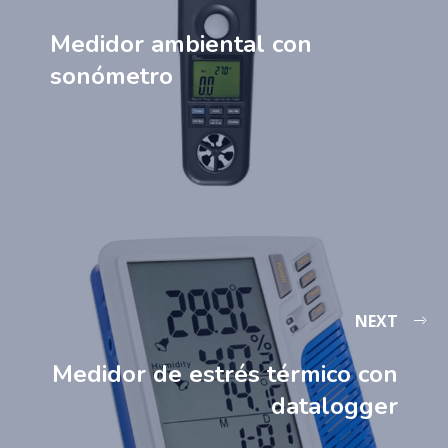
Medidor ambiental con
sonómetro
NEXT
Medidor de estrés térmico con
datalogger