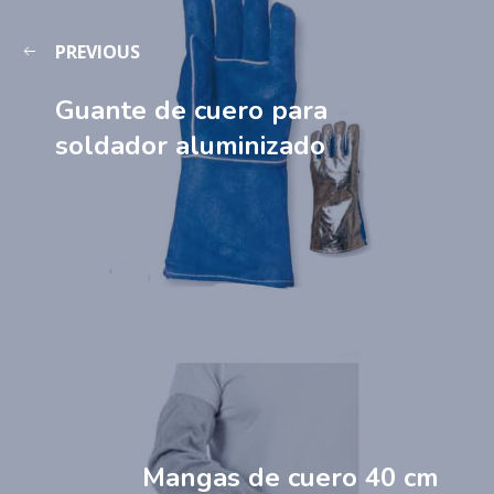
PREVIOUS
Guante de cuero para
soldador aluminizado
Mangas de cuero 40 cm