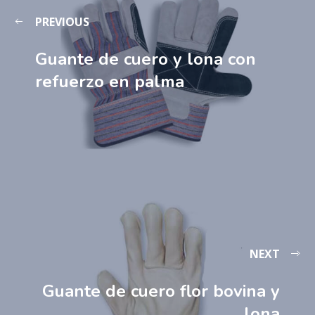
PREVIOUS
Guante de cuero y lona con
refuerzo en palma
NEXT
Guante de cuero flor bovina y
lona