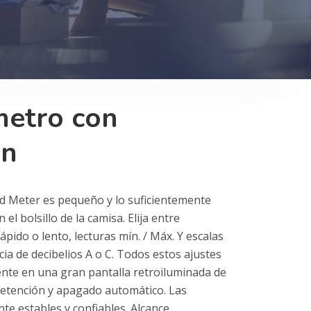
metro con
ón
und Meter es pequeño y lo suficientemente
 el bolsillo de la camisa. Elija entre
pido o lento, lecturas mín. / Máx. Y escalas
ia de decibelios A o C. Todos estos ajustes
te en una gran pantalla retroiluminada de
retención y apagado automático. Las
e estables y confiables. Alcance