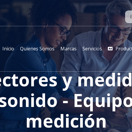
Inicio
Quienes Somos
Marcas
Servicios
Produc
ctores y medi
sonido - Equip
medición