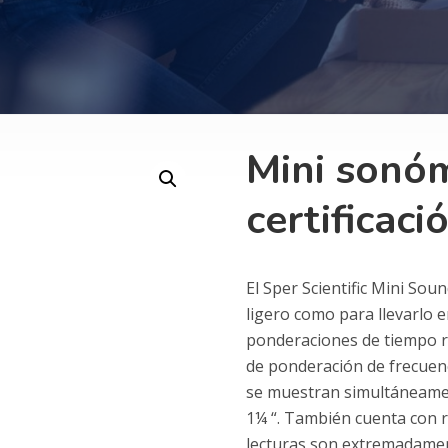
Mini sonó
certificaci
El Sper Scientific Mini So
ligero como para llevarlo en
ponderaciones de tiempo rá
de ponderación de frecuenc
se muestran simultáneamen
1¼ “. También cuenta con 
lecturas son extremadament