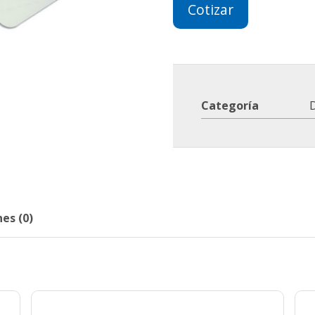
Cotizar
Categoría
D
es (0)