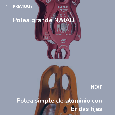
PREVIOUS
Polea grande NAIAD
NEXT
Polea simple de aluminio con
bridas fijas