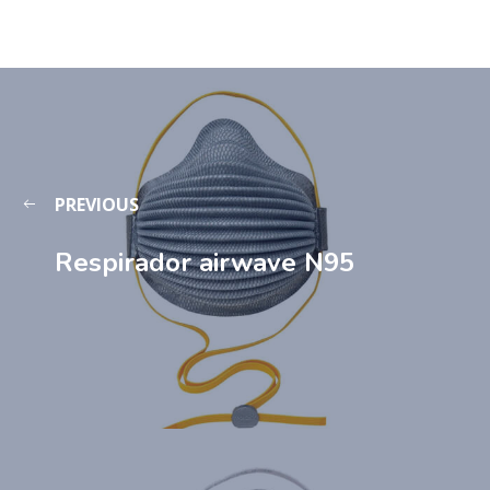
PREVIOUS
Respirador airwave N95