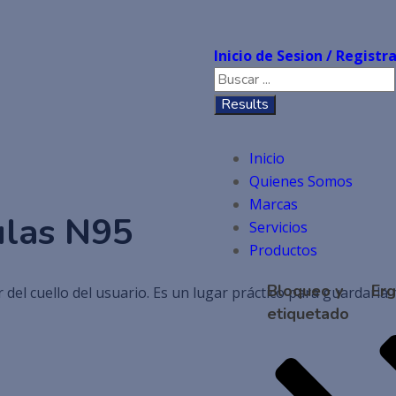
 Protección res
Inicio de Sesion / Regist
Results
Inicio
Quienes Somos
Marcas
ulas N95
Servicios
Productos
Bloqueo y
Er
l cuello del usuario. Es un lugar práctico para guardarla m
etiquetado