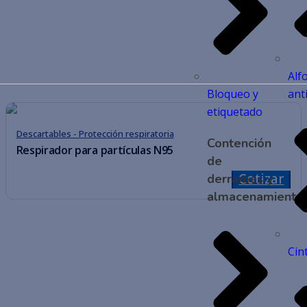
Alf
Bloqueo y
ant
etiquetado
Descartables - Protección respiratoria
Contención
Respirador para partículas N95
de
Cotizar
derrames y
almacenamiento
Cin