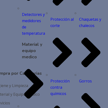
Detectores y
Protección al
Chaquetas y
medidores
corte
chalecos
de
temperatura
Material y
equipo
medico
mpra por Categorias
Protección
Gorros
iene y Limpieza
contra
químicos
erial y Equipo Medico
vicios