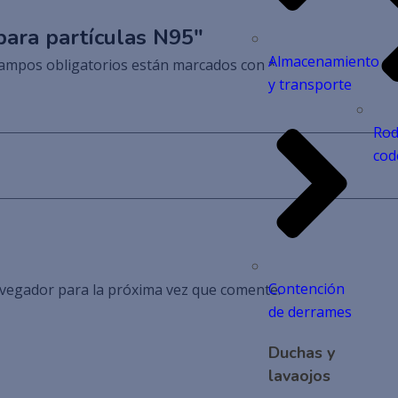
para partículas N95"
Almacenamiento
ampos obligatorios están marcados con
*
y transporte
Rod
cod
Contención
avegador para la próxima vez que comente.
de derrames
Duchas y
lavaojos