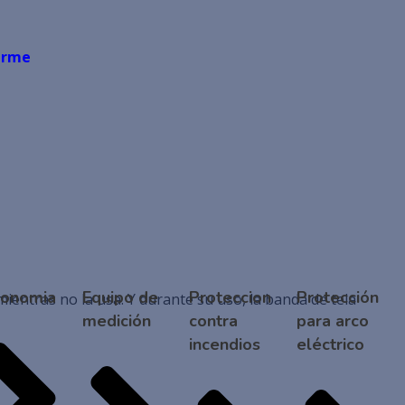
piratoria
rarme
gonomia
Equipo de
Proteccion
Protección
ientras no la usa. Y durante su uso, la banda de tela
medición
contra
para arco
incendios
eléctrico