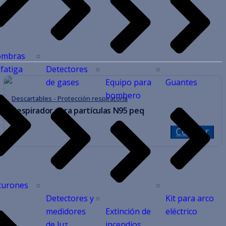
ombras
ifatiga
Detectores
de gases
Equipo para
Guantes
bombero
Descartables - Protección respiratoria
Respirador para partículas N95 peq
Cotizar
turones
Detectores y
Kit para arco
medidores
Extinción de
eléctrico
de luz
incendios