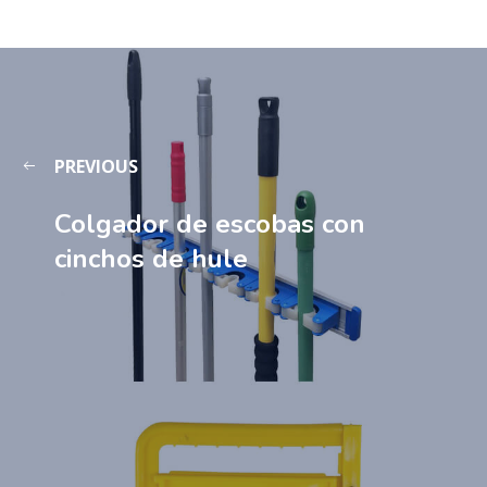
PREVIOUS
Colgador de escobas con
cinchos de hule