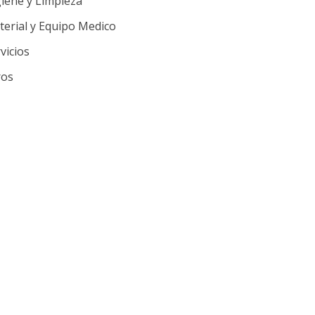
iene y Limpieza
erial y Equipo Medico
vicios
ros