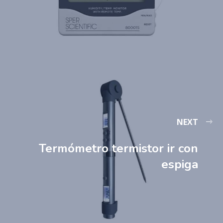
NEXT
Termómetro termistor ir con
espiga