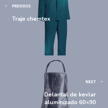
PREVIOUS
Traje chemtex
NEXT
Delantal de kevlar
aluminizado 60×90