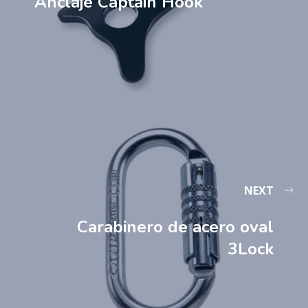
Anclaje Captain Hook
NEXT
Carabinero de acero oval
3Lock