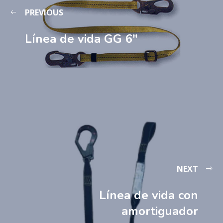
PREVIOUS
Línea de vida GG 6″
NEXT
Línea de vida con
amortiguador