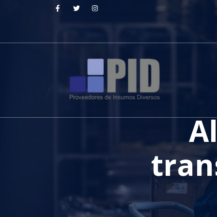
A
tran