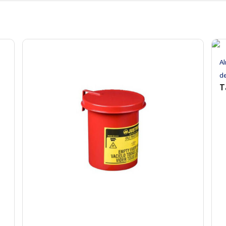
Al
d
T