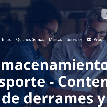
Inicio
Quienes Somos
Marcas
Servicios
Produc
lmacenamiento
sporte - Conte
de derrames y