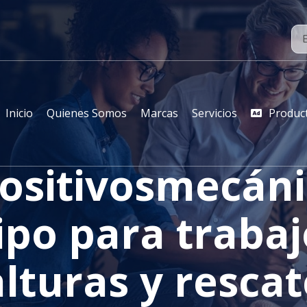
Inicio
Quienes Somos
Marcas
Servicios
Produc
ositivosmecáni
ipo para trabaj
alturas y rescat