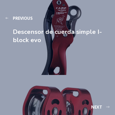
PREVIOUS
Descensor de cuerda simple I-
block evo
NEXT