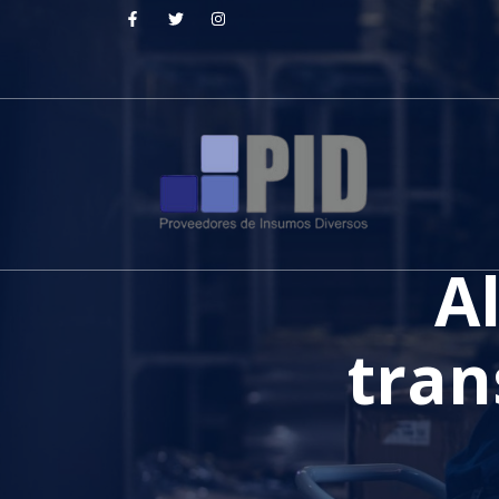
A
tran