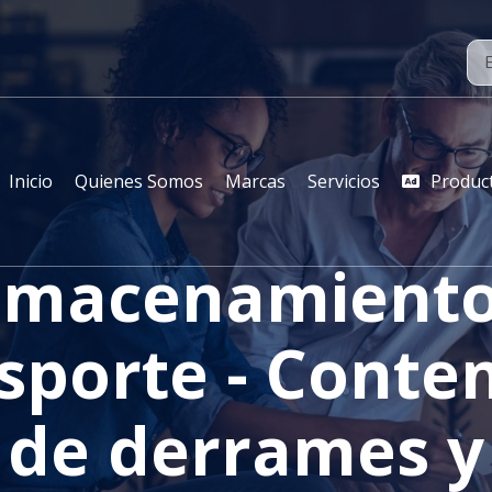
Inicio
Quienes Somos
Marcas
Servicios
Produc
lmacenamiento
sporte - Conte
de derrames y