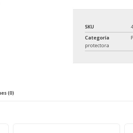
SKU
Categoría
P
protectora
es (0)