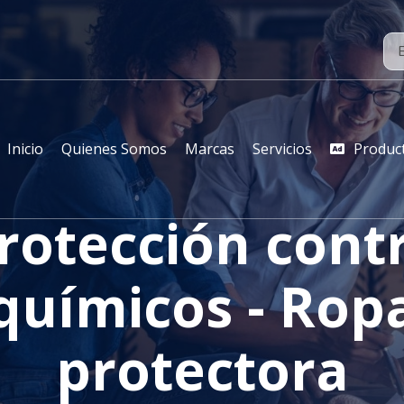
Inicio
Quienes Somos
Marcas
Servicios
Produc
rotección cont
químicos - Rop
protectora