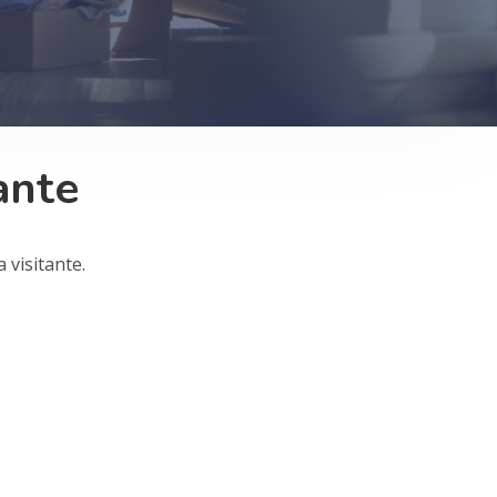
tante
 visitante.