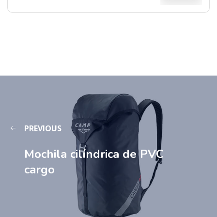
PREVIOUS
Mochila cilíndrica de PVC
cargo