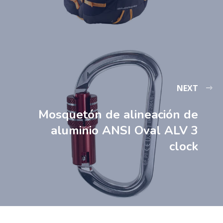
NEXT
Mosquetón de alineación de
aluminio ANSI Oval ALV 3
clock