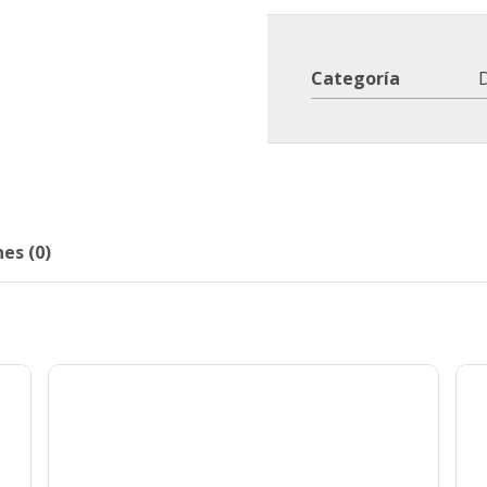
Categoría
D
es (0)